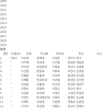
2009
2010
2011
2012
2013
2014
2015
2016
2017
2018
2019
본문
연번
지급년도
성명
학교명
학부모
주소
비고
1
2005
이상욱
경북대
이성호
대구시 북구
2
″
이지혜
부산대
이기철
창녕군 대합면
3
″
이수연
성균관대
이홍권
마산시 오동동
4
″
이선영
창원대
이화숙
마산시 산호동
5
″
이동환
서울대
이상제
함안군 산인면
6
″
이재환
한국외대
이근철
함안군 산인면
7
″
이인환
서울대
이근성
함안군 대산리
8
″
이창무
경북대
이충근
대구시 북구
9
″
이승준
부산대
이영근
고성군 마암면
10
″
이안나
한국해양대
이용수
통영시 도남동
11
″
이새미
강원대
이춘배
영동군 상촌면
12
″
이가나
부산대
이판도
부산시 연제구