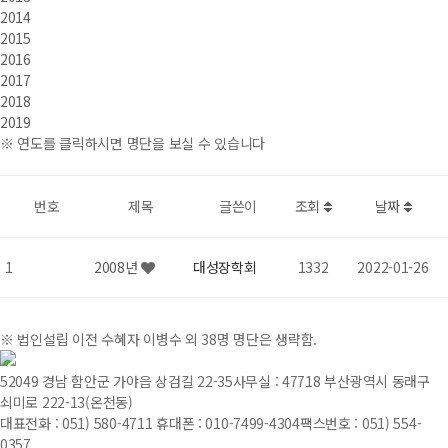
2014
2015
2016
2017
2018
2019
※ 연도를 클릭하시면 명단을 보실 수 있습니다
번호
제목
글쓴이
조회
날짜
1
2008년
대성장학회
1332
2022-01-26
※ 법인설립 이전 수혜자 이병수 외 38명 명단은 생략함.
52049 경남 함안군 가야읍 상검길 22-35
사무실 : 47718 부산광역시 동래구
쇠미로 222-13(온천동)
대표전화 : 051) 580-4711
휴대폰 : 010-7499-4304
팩스번호 : 051) 554-
0357